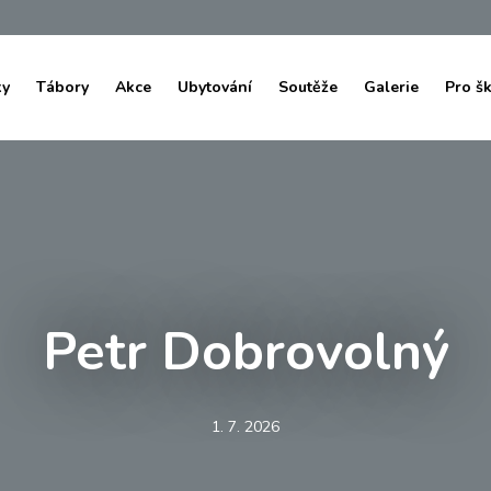
ky
Tábory
Akce
Ubytování
Soutěže
Galerie
Pro š
Petr Dobrovolný
1. 7. 2026