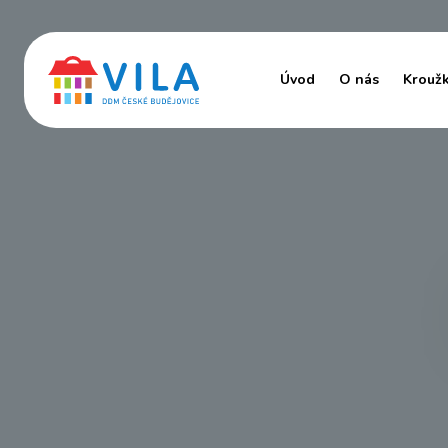
Úvod
O nás
Krouž