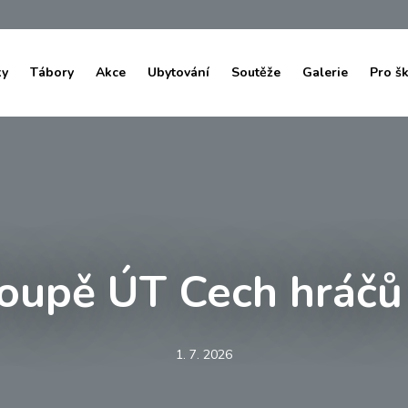
ky
Tábory
Akce
Ubytování
Soutěže
Galerie
Pro š
doupě ÚT Cech hráčů
1. 7. 2026