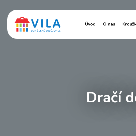
Úvod
O nás
Krouž
Dračí 