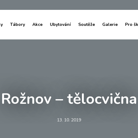
ky
Tábory
Akce
Ubytování
Soutěže
Galerie
Pro š
Rožnov – tělocvična
13. 10. 2019