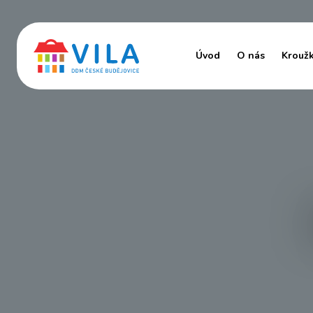
Úvod
O nás
Krouž